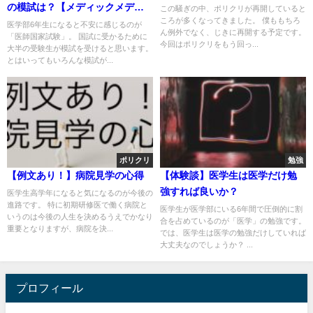
の模試は？【メディックメディ
この騒ぎの中、ポリクリが再開していると
ころが多くなってきました。 僕ももちろ
ア模試】
医学部6年生になると不安に感じるのが
ん例外でなく、じきに再開する予定です。
「医師国家試験」。 国試に受かるために
今回はポリクリをもう回っ...
大半の受験生が模試を受けると思います。
とはいってもいろんな模試が...
ポリクリ
勉強
【例文あり！】病院見学の心得
【体験談】医学生は医学だけ勉
強すれば良いか？
医学生高学年になると気になるのが今後の
進路です。 特に初期研修医で働く病院と
医学生が医学部にいる6年間で圧倒的に割
いうのは今後の人生を決めるうえでかなり
合を占めているのが「医学」の勉強です。
重要となりますが、病院を決...
では、医学生は医学の勉強だけしていれば
大丈夫なのでしょうか？ ...
プロフィール