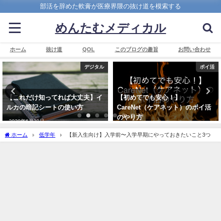
部活を辞めた軟膏が医療界隈の抜け道を模索する
めんたむメディカル
ホーム
抜け道
QOL
このブログの趣旨
お問い合わせ
デジタル
ポイ活
【これだけ知ってれば大丈夫】イ
【初めてでも安心！】
ルカの暗記シートの使い方
CareNet（ケアネット）のポイ活
のやり方
2020年6月20日
2022年6月18日
ホーム
低学年
【新入生向け】入学前〜入学早期にやっておきたいこと3つ