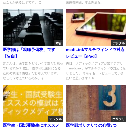
たことがあるはずです。 こ...
医療費問題、年金問題な...
本音
デジタル
医学部は「就職予備校」です
mediLinkマルチウィンドウ対応
【告白】
レビュー【iPad】
皆さんは、医学部をどういう学部だと思っ
先日、メディックメディアが出すアプリ
ていますか？ 僕は「医学部は医師になる
「mediLink」がマルチウィンドウ対応にな
ための就職予備校」だと考えています。
りました。 そもそも、レビューしていき
なぜそう考えているのか、そ...
たいと思います！ 6...
デジタル
ポリクリ
医学生・国試受験生にオススメ
医学部ポリクリでの心得3つ