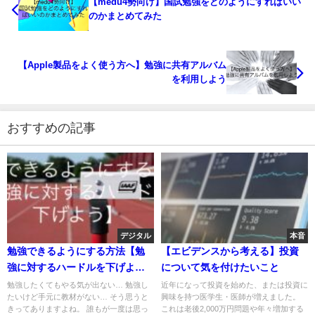
【medu4勢向け】国試勉強をどのようにすればいい
のかまとめてみた
【Apple製品をよく使う方へ】勉強に共有アルバム
を利用しよう
おすすめの記事
デジタル
本音
勉強できるようにする方法【勉
【エビデンスから考える】投資
強に対するハードルを下げよ
について気を付けたいこと
う】
勉強したくてもやる気が出ない… 勉強し
近年になって投資を始めた、または投資に
たいけど手元に教材がない… そう思うと
興味を持つ医学生・医師が増えました。
きってありますよね。 誰もが一度は思っ
これは老後2,000万円問題や年々増加する