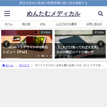
部活を辞めた軟膏が医療界隈の抜け道を模索する
めんたむメディカル
ホーム
抜け道
QOL
このブログの趣旨
お問い合わせ
デジタル
デジタル
mediLinkマルチウィンドウ対応
【これだけ知ってれば大丈夫】イ
レビュー【iPad】
ルカの暗記シートの使い方
2020年6月5日
2020年6月20日
ホーム
ポリクリ
ポリクリでズボンは何を履けば良いのか【ユニクロで決ま
り】