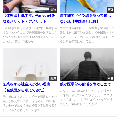
勉強
勉強
【体験談】低学年からmedu4を
医学部でドイツ語を取って損は
取るメリット・デメリット
ない話【中国語と比較】
この騒ぎで遠くに遊びに行けず、勉強する
大学生は基本的に、一般教養を学ぶ際に英
他ないということで映像講座を受講しよう
語とは別に第二外国語として中国語・ドイ
か悩んでいる医学生は多いのではないでし
ツ語・フランス語・ロシア語などから一つ
ょうか。 僕は3年生からm...
選択するのではないでしょう...
副業
本音
副業をする社会人が多い理由
僕が医学部の部活を辞めるまで
【金銭面から考えてみた】
こんにちは。めんたむです。 この度サイ
トを開設させていただきました。 このサ
厚労省によると、ここ近年で副業をする社
イトでは、。 もし何かコメントなどあり
会人が増えています。 もちろん、医師も
ましたら気軽にしてください...
その例外ではなく株式投資や不動産投資を
している人が多くなってきて...