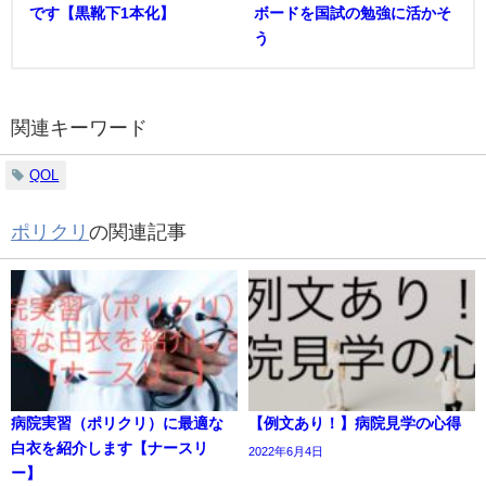
です【黒靴下1本化】
ボードを国試の勉強に活かそ
う
関連キーワード
QOL
ポリクリ
の関連記事
病院実習（ポリクリ）に最適な
【例文あり！】病院見学の心得
白衣を紹介します【ナースリ
2022年6月4日
ー】