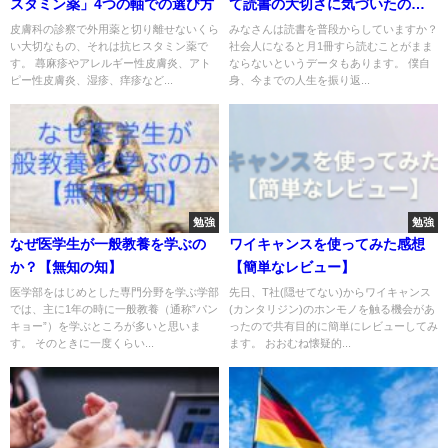
スタミン薬」4つの軸での選び方
て読書の大切さに気づいたので
共有します
皮膚科の診察で外用薬と切り離せないくら
みなさんは読書を普段からしていますか？
い大切なもの、それは抗ヒスタミン薬で
社会人になると月1冊すら読むことがまま
す。 蕁麻疹やアレルギー性皮膚炎、アト
ならないというデータもあります。 僕自
ピー性皮膚炎、湿疹、痒疹など...
身、今までの人生を振り返...
勉強
勉強
なぜ医学生が一般教養を学ぶの
ワイキャンスを使ってみた感想
か？【無知の知】
【簡単なレビュー】
医学部をはじめとした専門分野を学ぶ学部
先日、T社(隠せてない)からワイキャンス
では、主に1年の時に一般教養（通称”パン
(カンタリジン)のホンモノを触る機会があ
キョー”）を学ぶところが多いと思いま
ったので共有目的に簡単にレビューしてみ
す。 そのときに一度くらい...
ます。 おおむね懐疑的...