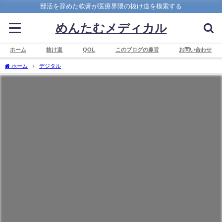
部活を辞めた軟膏が医療界隈の抜け道を模索する
めんたむメディカル
ホーム
抜け道
QOL
このブログの趣旨
お問い合わせ
ホーム
デジタル