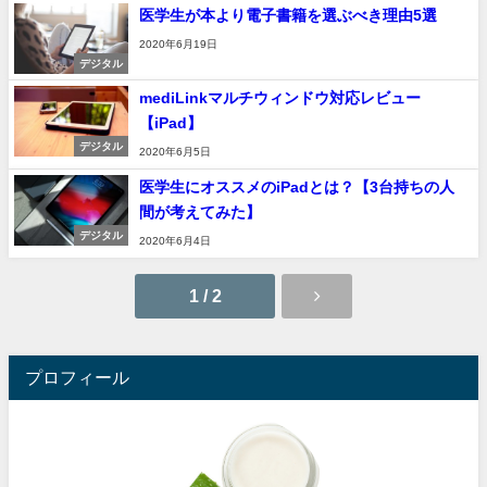
医学生が本より電子書籍を選ぶべき理由5選
2020年6月19日
デジタル
mediLinkマルチウィンドウ対応レビュー
【iPad】
デジタル
2020年6月5日
医学生にオススメのiPadとは？【3台持ちの人
間が考えてみた】
デジタル
2020年6月4日
1 / 2
プロフィール