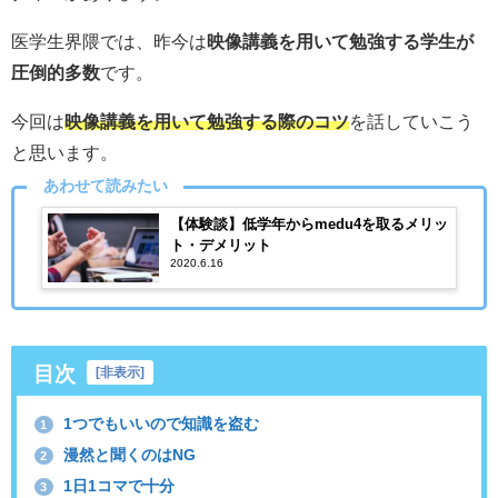
医学生界隈では、昨今は
映像講義を用いて勉強する学生が
圧倒的多数
です。
今回は
映像講義を用いて勉強する際のコツ
を話していこう
と思います。
あわせて読みたい
【体験談】低学年からmedu4を取るメリッ
ト・デメリット
2020.6.16
目次
[
非表示
]
1つでもいいので知識を盗む
1
漫然と聞くのはNG
2
1日1コマで十分
3