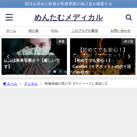
部活を辞めた軟膏が医療界隈の抜け道を模索する
めんたむメディカル
ホーム
抜け道
QOL
このブログの趣旨
お問い合わせ
本音
ポイ活
医師は将来安泰か？【厳しいで
【初めてでも安心！】
す】
CareNet（ケアネット）のポイ活
のやり方
2020年6月8日
2022年6月18日
ホーム
デジタル
映像講義の受け方【マイペースに貪欲に】