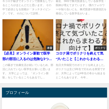
今コロナ騒ぎでオンラインで授業をしてい
最近、SNSで株式投資をしている医学生・
るところがほとんどだと思います。 その
医師が増えてきています。 僕のフォロワ
中で必須となる技能が「タッチタイピン
ーや知り合いにも、株式投資や投資信託を
グ」です。 そのについて説明...
発信している医学生がいま...
本音
ポリクリ
【必見】オンライン新歓で医学
コロナ渦でポリクリを終えて気
部の部活に入るのは危険な3つの
づいたこと【これからまわる方
理由
に向けて】
この騒ぎで自粛生活が続いているため、部
先日大学病院でのポリクリを終えました。
活に入れていない医学生が多いと思いま
ポリクリは主に5年生で行われる実習です
す。 大学によっては、「オンライン新
が、大学によっては4年生の冬から始まる
歓」をしているところもあるでし...
ところもあります。 今年...
プロフィール