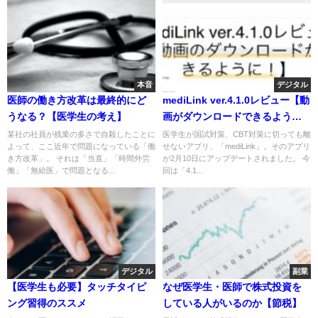
本音
デジタル
医師の働き方改革は最終的にど
mediLink ver.4.1.0レビュー【動
うなる？【医学生の考え】
画がダウンロードできるように
なった！】
某社の社員が残業の多さで自殺したことに
医学生が国試対策、CBT対策に切っても離
よって、ここ近年で問題になっている「働
せないアプリ、「mediLink」。そのアプリ
き方改革」。 それは「当直」「時間外労
が2月10日にアップデートされました。 今
働」「無給医」で問題となる...
回は「4.1...
デジタル
副業
【医学生も必要】タッチタイピ
なぜ医学生・医師で株式投資を
ング習得のススメ
している人がいるのか【節税】