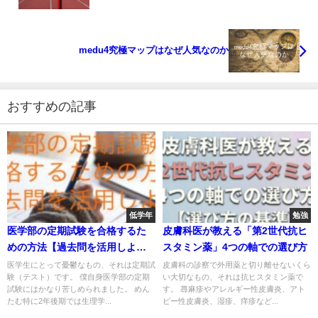
medu4究極マップはなぜ人気なのか
おすすめの記事
低学年
勉強
医学部の定期試験を合格するた
皮膚科医が教える「第2世代抗ヒ
めの方法【過去問を活用しよ
スタミン薬」4つの軸での選び方
う】
医学生にとって憂鬱なもの、それは定期試
皮膚科の診察で外用薬と切り離せないくら
験（テスト）です。 僕自身医学部の定期
い大切なもの、それは抗ヒスタミン薬で
試験にはかなり苦しめられました。 めん
す。 蕁麻疹やアレルギー性皮膚炎、アト
たむ特に2年後期では生理学...
ピー性皮膚炎、湿疹、痒疹など...