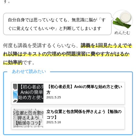
す。
自分自身では思っていなくても、無意識に脳が「す
ぐに覚えなくてもいいや」と判断してしまいます
めんたむ
何度も講義を受講するくらいなら、
講義を1回見たうえでそ
れ以降はテキストの穴埋めや問題演習に費やす方がはるか
に効率的
です。
あわせて読みたい
【初心者必見】Ankiの簡単な始め方と使い
方
2021.5.25
立ち位置と包含関係を押さえよう【勉強の
コツ】
2021.5.16