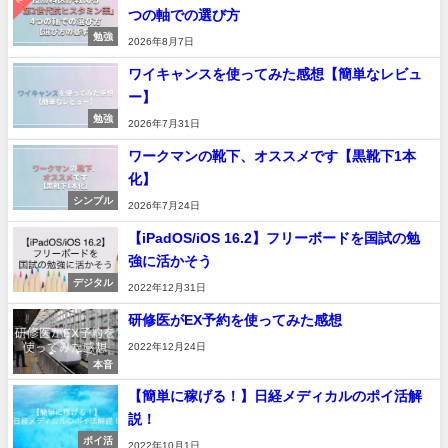
つの軸での選び方
勉強
2026年8月7日
ワイキャンスを使ってみた感想【簡単なレビュ
ー】
勉強
2026年7月31日
ワークマンの靴下、オススメです【黒靴下1本
化】
シンプル
2026年7月24日
【iPadOS/iOS 16.2】フリーボードを国試の勉
強に活かそう
デジタル
2022年12月31日
研修医がEX予約を使ってみた感想
2022年12月24日
本音
【簡単に稼げる！】日経メディカルのポイ活解
説！
ポイ活
2022年10月1日