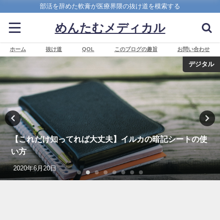
部活を辞めた軟膏が医療界隈の抜け道を模索する
めんたむメディカル
ホーム
抜け道
QOL
このブログの趣旨
お問い合わせ
デジタル
【これだけ知ってれば大丈夫】イルカの暗記シートの使
い方
2020年6月20日