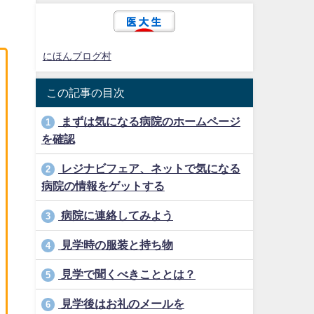
にほんブログ村
この記事の目次
まずは気になる病院のホームページ
1
を確認
レジナビフェア、ネットで気になる
2
病院の情報をゲットする
病院に連絡してみよう
3
見学時の服装と持ち物
4
見学で聞くべきこととは？
5
見学後はお礼のメールを
6