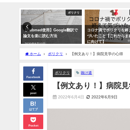
本音
ポリクリ
」です
【Pubmed使用】Google翻訳で
コロナ渦でポリクリを終
論文を楽に読む方法
づいたこと【これからま
に向けて】
2020年6月10日
2021年3月13日
ホーム
ポリクリ
【例文あり！】病院見学の心得
ポリクリ
抜け道
Facebook
【例文あり！】病院見
post
2022年6月4日
2022年6月9日
はてブ
Pocket