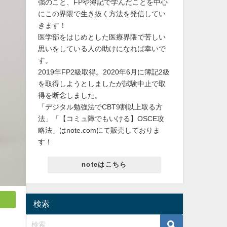
強のこと、FPや簿記で学んだことを中心
にこの界隈で生き抜く方法を発信してい
きます！
医学部をはじめとした医療界隈で苦しい
思いをしている人の助けになれば幸いで
す。
2019年FP2級取得。2020年6月に簿記2級
を取得しようとしましたが試験中止で取
得を断念しました。
「デジタル勉強法でCBT9割以上取る方
法」「【コミュ障でもいける】OSCE攻
略法」はnote.comにて販売しておりま
す！
noteはこちら
検索