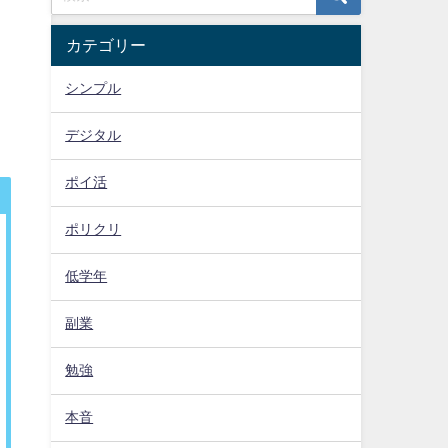
カテゴリー
、
シンプル
デジタル
ポイ活
ポリクリ
低学年
副業
勉強
本音