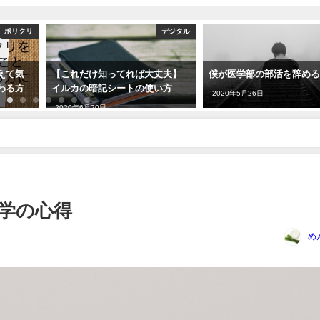
ポリクリ
デジタル
えて気
【これだけ知ってれば大丈夫】
僕が医学部の部活を辞め
わる方
イルカの暗記シートの使い方
2020年5月26日
2020年6月20日
学の心得
め