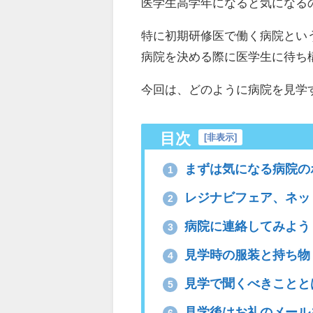
医学生高学年になると気になる
特に初期研修医で働く病院とい
病院を決める際に医学生に待ち
今回は、どのように病院を見学
目次
[
非表示
]
まずは気になる病院の
1
レジナビフェア、ネッ
2
病院に連絡してみよう
3
見学時の服装と持ち物
4
見学で聞くべきことと
5
見学後はお礼のメール
6