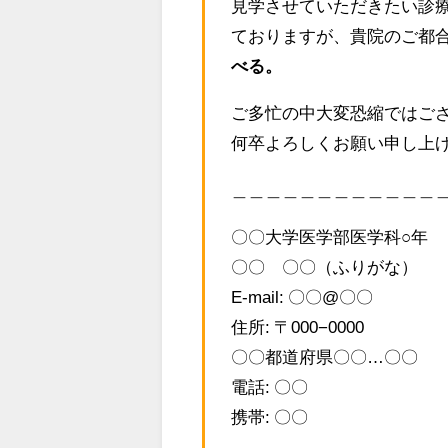
見学させていただきたい診
ておりますが、貴院のご都
べる。
ご多忙の中大変恐縮ではご
何卒よろしくお願い申し上
＿＿＿＿＿＿＿＿＿＿＿＿
〇〇大学医学部医学科○年
〇〇 〇〇（ふりがな）
E-mail: 〇〇@〇〇
住所: 〒000−0000
〇〇都道府県〇〇…〇〇
電話: 〇〇
携帯: 〇〇
___________________