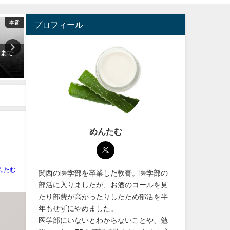
本音
デジタル
プロフィール
るまで
mediLinkマルチウィンドウ対応
【初心者必見！】MedPeer
レビュー【iPad】
ドピア）のポイ活の始め方
2020年6月5日
2022年6月11日
めんたむ
んたむ
関西の医学部を卒業した軟膏。医学部の
部活に入りましたが、お酒のコールを見
たり部費が高かったりしたため部活を半
年もせずにやめました。
医学部にいないとわからないことや、勉